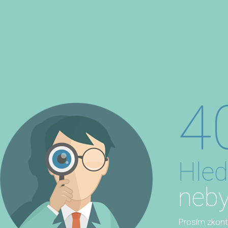
4
Hled
neby
Prosím zkontro